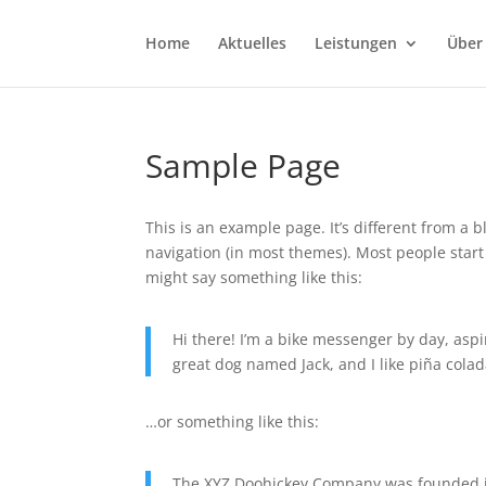
Home
Aktuelles
Leistungen
Über
Sample Page
This is an example page. It’s different from a b
navigation (in most themes). Most people start 
might say something like this:
Hi there! I’m a bike messenger by day, aspir
great dog named Jack, and I like piña colada
…or something like this:
The XYZ Doohickey Company was founded in