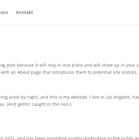
 uns
Kontakt
log post because it will stay in one place and will show up in your s
with an About page that introduces them to potential site visitors. 
ing actor by night, and this is my website. I live in Los Angeles, ha
s. (And gettin‘ caught in the rain.)
 1971, and has been providing quality doohickeys to the public e