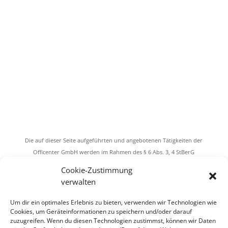
Die auf dieser Seite aufgeführten und angebotenen Tätigkeiten der
Officenter GmbH werden im Rahmen des § 6 Abs. 3, 4 StBerG
ausgeführt. Das Dienstleistungsangebot bei der Hilfeleistung in
Cookie-Zustimmung
Steuersachen umfasst dabei ausschließlich das Buchen lfd.
verwalten
Geschäftsvorfälle, die lfd. Lohnabrechnung und das Fertigen der
Lohnsteueranmeldung. Als Bürodienstleister weisen wir darauf hin,
Um dir ein optimales Erlebnis zu bieten, verwenden wir Technologien wie
dass wir nicht steuerberatend tätig sind und auch die den
Cookies, um Geräteinformationen zu speichern und/oder darauf
zuzugreifen. Wenn du diesen Technologien zustimmst, können wir Daten
Steuerberatern oder ähnlichen Berufsbildern vorbehaltenen