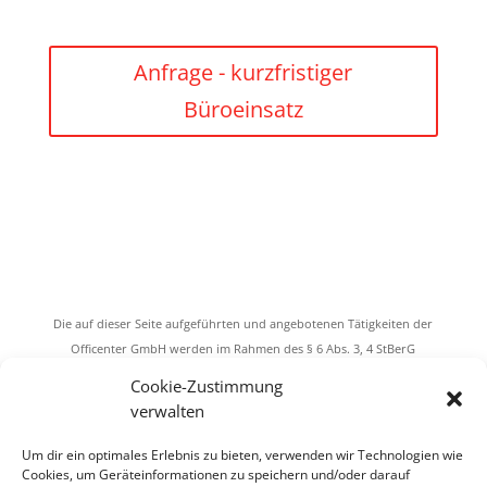
Anfrage - kurzfristiger
Büroeinsatz
Die auf dieser Seite aufgeführten und angebotenen Tätigkeiten der
Officenter GmbH werden im Rahmen des § 6 Abs. 3, 4 StBerG
ausgeführt. Das Dienstleistungsangebot bei der Hilfeleistung in
Cookie-Zustimmung
Steuersachen umfasst dabei ausschließlich das Buchen lfd.
verwalten
Geschäftsvorfälle, die lfd. Lohnabrechnung und das Fertigen der
Lohnsteueranmeldung. Als Bürodienstleister weisen wir darauf hin,
Um dir ein optimales Erlebnis zu bieten, verwenden wir Technologien wie
dass wir nicht steuerberatend tätig sind und auch die den
Cookies, um Geräteinformationen zu speichern und/oder darauf